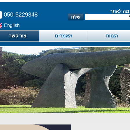
לאתר
050-5229348
English
הצוות
מאמרים
צור קשר